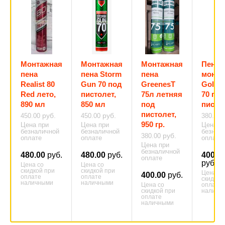
Монтажная
Монтажная
Монтажная
Пена
пена
пена Storm
пена
монта
Realist 80
Gun 70 под
GreenesT
Goldi
Red лето,
пистолет,
75л летняя
70 по
890 мл
850 мл
под
писто
пистолет,
руб.
руб.
450.00
450.00
380.00
950 гр.
Цена при
Цена при
Цена п
безналичной
безналичной
безнал
руб.
380.00
оплате
оплате
оплате
Цена при
безналичной
480.00
руб.
480.00
руб.
400.0
оплате
руб.
Цена со
Цена со
скидкой при
скидкой при
Цена со
400.00
руб.
оплате
оплате
скидкой
наличными
наличными
Цена со
оплате
скидкой при
наличн
оплате
наличными